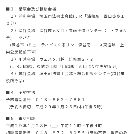
■３ 講演会及び相談会場
１）浦和会場 埼玉司法書士会館(ＪＲ「浦和駅」西口徒歩１
０分）
２）深谷会場 深谷市男女共同参画推進センター（Ｌ・フォル
テ） ツバキ
(深谷市コミュニティバスくるリン 深谷南コース東循環 上
柴公民館前下車)
３）川越会場 ウェスタ川越 研修室２・３
(ＪＲ川越線、東武東上線「川越駅」西口より徒歩約５分)
４）越谷会場 埼玉司法書士会越谷総合相談センター(越谷市
役所そば)
■４ 予約方法
予約電話番号 ０４８－８６３－７８６１
（予約の締切 平成２９年１月２６日(木)午後５時）
■５ 電話相談
平成２９年１月２８日（土）午前１１時～午後４時
相談電話番号 ０４８－８７２－８０５５（予約不要 当日のみ