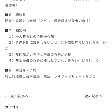
通話可）
■６ 相談料
面談・電話とも無料（ただし、通話料は相談者の負担）
■７ 相談例
１）一人暮らしの今後が心配
２）遺産分割協議をしたいけど、父が認知症でどうしたらよい
か
３）知的障がいを持つ子供の将来が心配
４）年金が母のために使われていないみたい…どうしよう
■８ 問合せ・予約
埼玉司法書士会事務局 電話 ０４８－８６３－７８６１
前の記事へ
次の記事へ
カテゴリー